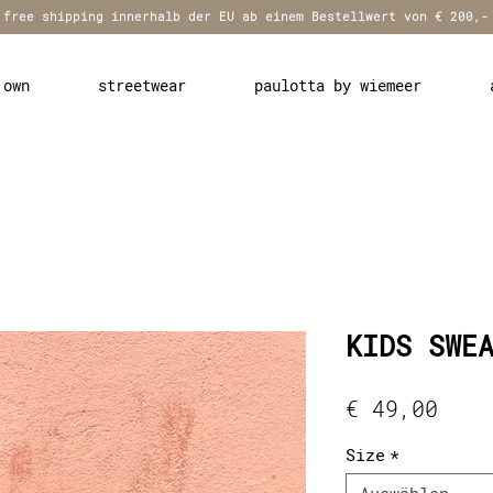
free shipping innerhalb der EU ab einem Bestellwert von € 200,-
 own
streetwear
paulotta by wiemeer
KIDS SWE
Prei
€ 49,00
Size
*
Auswählen