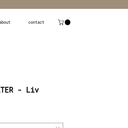
about
contact
ATER - Liv
s