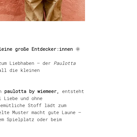
Produktfotografi
unter:
Bildschirmeinste
Shipping, Paym
dass die Farbe d
authentisch wied
versuchen jedoch
unterschiedliche
gut wie möglich 
Umgebungsverhält
leine große Entdecker:innen
🌞
 zum Liebhaben – der
Paulotta
ll die kleinen
n
paulotta by wiemeer,
entsteht
l Liebe und ohne
gemütliche Stoff lädt zum
elte Muster macht gute Laune –
em Spielplatz oder beim