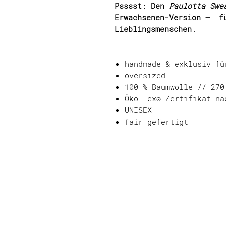
Psssst: Den
Paulotta Swe
Erwachsenen-Version – f
Lieblingsmenschen.
handmade & exklusiv f
oversized
100 % Baumwolle // 270
Öko-Tex® Zertifikat na
UNISEX
fair gefertigt